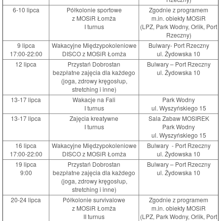
6-10 lipca
Półkolonie sportowe
Zgodnie z programem
z MOSiR Łomża
m.in. obiekty MOSiR
I turnus
(LPZ, Park Wodny, Orlik, Port
Rzeczny)
9 lipca
Wakacyjne Międzypokoleniowe
Bulwary- Port Rzeczny
17:00-22:00
DISCO z MOSiR Łomża
ul. Żydowska 10
12 lipca
Przystań Dobrostan
Bulwary – Port Rzeczny
bezpłatne zajęcia dla każdego
ul. Żydowska 10
(joga, zdrowy kręgosłup,
stretching i inne)
13-17 lipca
Wakacje na Fali
Park Wodny
I turnus
ul. Wyszyńskiego 15
13-17 lipca
Zajęcia kreatywne
Sala Zabaw MOSIREK
I turnus
Park Wodny
ul. Wyszyńskiego 15
16 lipca
Wakacyjne Międzypokoleniowe
Bulwary - Port Rzeczny
17:00-22:00
DISCO z MOSiR Łomża
ul. Żydowska 10
19 lipca
Przystań Dobrostan
Bulwary – Port Rzeczny
9:00
bezpłatne zajęcia dla każdego
ul. Żydowska 10
(joga, zdrowy kręgosłup,
stretching i inne)
20-24 lipca
Półkolonie survivalowe
Zgodnie z programem
z MOSiR Łomża
m.in. obiekty MOSiR
II turnus
(LPZ, Park Wodny, Orlik, Port