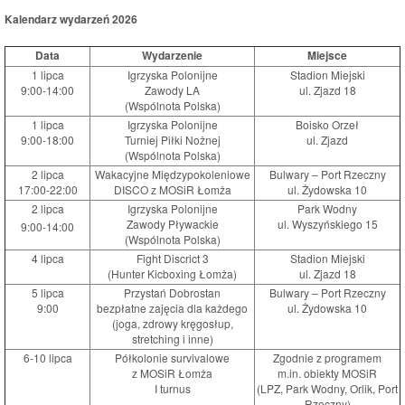
Kalendarz wydarzeń 2026
Data
Wydarzenie
Miejsce
1 lipca
Igrzyska Polonijne
Stadion Miejski
9:00-14:00
Zawody LA
ul. Zjazd 18
(Wspólnota Polska)
1 lipca
Igrzyska Polonijne
Boisko Orzeł
9:00-18:00
Turniej Piłki Nożnej
ul. Zjazd
(Wspólnota Polska)
2 lipca
Wakacyjne Międzypokoleniowe
Bulwary – Port Rzeczny
17:00-22:00
DISCO z MOSiR Łomża
ul. Żydowska 10
2 lipca
Igrzyska Polonijne
Park Wodny
Zawody Pływackie
ul. Wyszyńskiego 15
9:00-14:00
(Wspólnota Polska)
4 lipca
Fight Discrict 3
Stadion Miejski
(Hunter Kicboxing Łomża)
ul. Zjazd 18
5 lipca
Przystań Dobrostan
Bulwary – Port Rzeczny
9:00
bezpłatne zajęcia dla każdego
ul. Żydowska 10
(joga, zdrowy kręgosłup,
stretching i inne)
6-10 lipca
Półkolonie survivalowe
Zgodnie z programem
z MOSiR Łomża
m.in. obiekty MOSiR
I turnus
(LPZ, Park Wodny, Orlik, Port
Rzeczny)