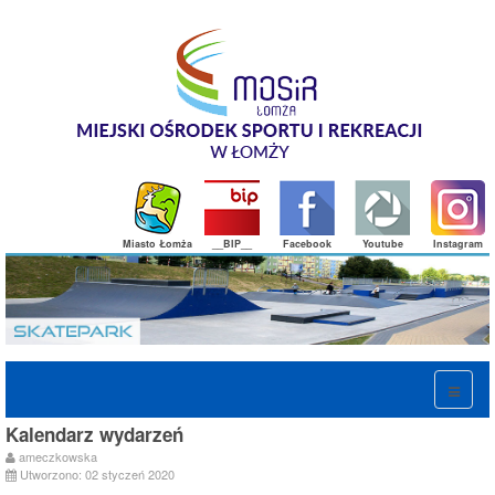
Miasto Łomża
__BIP__
Facebook
Youtube
Instagram
Kalendarz wydarzeń
ameczkowska
Utworzono: 02 styczeń 2020