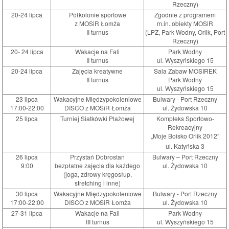
Rzeczny)
20-24 lipca
Półkolonie sportowe
Zgodnie z programem
z MOSiR Łomża
m.in. obiekty MOSiR
II turnus
(LPZ, Park Wodny, Orlik, Port
Rzeczny)
20- 24 lipca
Wakacje na Fali
Park Wodny
II turnus
ul. Wyszyńskiego 15
20-24 lipca
Zajęcia kreatywne
Sala Zabaw MOSIREK
II turnus
Park Wodny
ul. Wyszyńskiego 15
23 lipca
Wakacyjne Międzypokoleniowe
Bulwary - Port Rzeczny
17:00-22:00
DISCO z MOSiR Łomża
ul. Żydowska 10
25 lipca
Turniej Siatkówki Plażowej
Kompleks Sportowo-
Rekreacyjny
„Moje Boisko Orlik 2012”
ul. Katyńska 3
26 lipca
Przystań Dobrostan
Bulwary – Port Rzeczny
9:00
bezpłatne zajęcia dla każdego
ul. Żydowska 10
(joga, zdrowy kręgosłup,
stretching i inne)
30 lipca
Wakacyjne Międzypokoleniowe
Bulwary - Port Rzeczny
17:00-22:00
DISCO z MOSiR Łomża
ul. Żydowska 10
27-31 lipca
Wakacje na Fali
Park Wodny
III turnus
ul. Wyszyńskiego 15