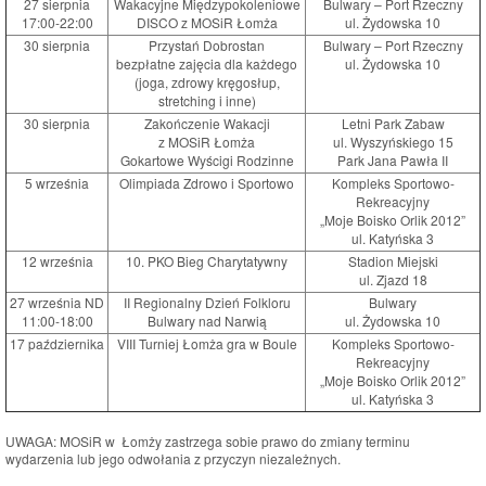
27 sierpnia
Wakacyjne Międzypokoleniowe
Bulwary – Port Rzeczny
17:00-22:00
DISCO z MOSiR Łomża
ul. Żydowska 10
30 sierpnia
Przystań Dobrostan
Bulwary – Port Rzeczny
bezpłatne zajęcia dla każdego
ul. Żydowska 10
(joga, zdrowy kręgosłup,
stretching i inne)
30 sierpnia
Zakończenie Wakacji
Letni Park Zabaw
z MOSiR Łomża
ul. Wyszyńskiego 15
Gokartowe Wyścigi Rodzinne
Park Jana Pawła II
5 września
Olimpiada Zdrowo i Sportowo
Kompleks Sportowo-
Rekreacyjny
„Moje Boisko Orlik 2012”
ul. Katyńska 3
12 września
10. PKO Bieg Charytatywny
Stadion Miejski
ul. Zjazd 18
27 września ND
II Regionalny Dzień Folkloru
Bulwary
11:00-18:00
Bulwary nad Narwią
ul. Żydowska 10
17 października
VIII Turniej Łomża gra w Boule
Kompleks Sportowo-
Rekreacyjny
„Moje Boisko Orlik 2012”
ul. Katyńska 3
UWAGA: MOSiR w Łomży zastrzega sobie prawo do zmiany terminu
wydarzenia lub jego odwołania z przyczyn niezależnych.