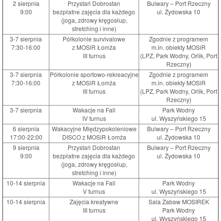
2 sierpnia
Przystań Dobrostan
Bulwary – Port Rzeczny
9:00
bezpłatne zajęcia dla każdego
ul. Żydowska 10
(joga, zdrowy kręgosłup,
stretching i inne)
3-7 sierpnia
Półkolonie survivalowe
Zgodnie z programem
7:30-16:00
z MOSiR Łomża
m.in. obiekty MOSiR
III turnus
(LPZ, Park Wodny, Orlik, Port
Rzeczny)
3-7 sierpnia
Półkolonie sportowo-rekreacyjne
Zgodnie z programem
7:30-16:00
z MOSiR Łomża
m.in. obiekty MOSiR
III turnus
(LPZ, Park Wodny, Orlik, Port
Rzeczny)
3-7 sierpnia
Wakacje na Fali
Park Wodny
IV turnus
ul. Wyszyńskiego 15
6 sierpnia
Wakacyjne Międzypokoleniowe
Bulwary – Port Rzeczny
17:00-22:00
DISCO z MOSiR Łomża
ul. Żydowska 10
9 sierpnia
Przystań Dobrostan
Bulwary – Port Rzeczny
9:00
bezpłatne zajęcia dla każdego
ul. Żydowska 10
(joga, zdrowy kręgosłup,
stretching i inne)
10-14 sierpnia
Wakacje na Fali
Park Wodny
V turnus
ul. Wyszyńskiego 15
10-14 sierpnia
Zajęcia kreatywne
Sala Zabaw MOSIREK
III turnus
Park Wodny
ul. Wyszyńskiego 15