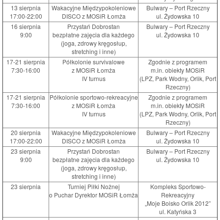
13 sierpnia
Wakacyjne Międzypokoleniowe
Bulwary – Port Rzeczny
17:00-22:00
DISCO z MOSiR Łomża
ul. Żydowska 10
16 sierpnia
Przystań Dobrostan
Bulwary – Port Rzeczny
9:00
bezpłatne zajęcia dla każdego
ul. Żydowska 10
(joga, zdrowy kręgosłup,
stretching i inne)
17-21 sierpnia
Półkolonie survivalowe
Zgodnie z programem
7:30-16:00
z MOSiR Łomża
m.in. obiekty MOSiR
IV turnus
(LPZ, Park Wodny, Orlik, Port
Rzeczny)
17-21 sierpnia
Półkolonie sportowo-rekreacyjne
Zgodnie z programem
7:30-16:00
z MOSiR Łomża
m.in. obiekty MOSiR
IV turnus
(LPZ, Park Wodny, Orlik, Port
Rzeczny)
20 sierpnia
Wakacyjne Międzypokoleniowe
Bulwary – Port Rzeczny
17:00-22:00
DISCO z MOSiR Łomża
ul. Żydowska 10
23 sierpnia
Przystań Dobrostan
Bulwary – Port Rzeczny
9:00
bezpłatne zajęcia dla każdego
ul. Żydowska 10
(joga, zdrowy kręgosłup,
stretching i inne)
23 sierpnia
Turniej Piłki Nożnej
Kompleks Sportowo-
o Puchar Dyrektor MOSiR Łomża
Rekreacyjny
„Moje Boisko Orlik 2012”
ul. Katyńska 3