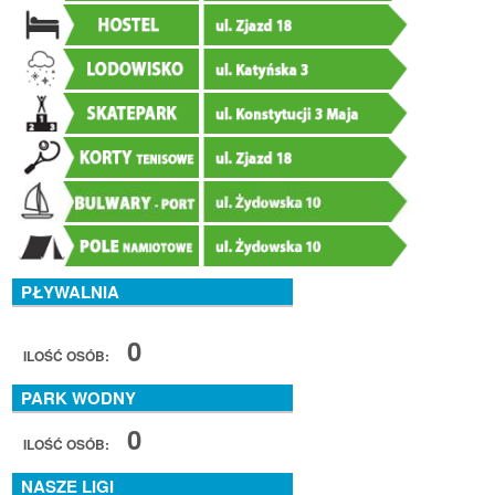
PŁYWALNIA
0
ILOŚĆ OSÓB:
PARK WODNY
0
ILOŚĆ OSÓB:
NASZE LIGI