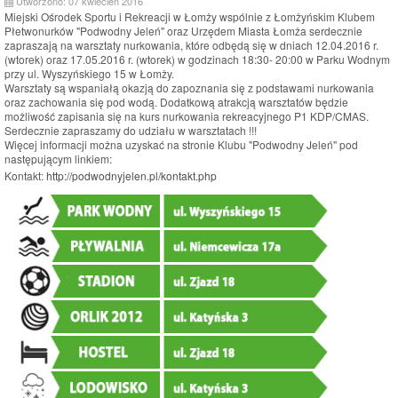
Utworzono: 07 kwiecień 2016
Miejski Ośrodek Sportu i Rekreacji w Łomży wspólnie z Łomżyńskim Klubem
Płetwonurków "Podwodny Jeleń" oraz Urzędem Miasta Łomża serdecznie
zapraszają na warsztaty nurkowania, które odbędą się w dniach 12.04.2016 r.
(wtorek) oraz 17.05.2016 r. (wtorek) w godzinach 18:30- 20:00 w Parku Wodnym
przy ul. Wyszyńskiego 15 w Łomży.
Warsztaty są wspaniałą okazją do zapoznania się z podstawami nurkowania
oraz zachowania się pod wodą. Dodatkową atrakcją warsztatów będzie
możliwość zapisania się na kurs nurkowania rekreacyjnego P1 KDP/CMAS.
Serdecznie zapraszamy do udziału w warsztatach !!!
Więcej informacji można uzyskać na stronie Klubu "Podwodny Jeleń" pod
następującym linkiem:
Kontakt:
http://podwodnyjelen.pl/kontakt.php