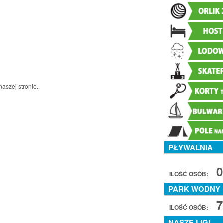
naszej stronie.
PŁYWALNIA
0
ILOŚĆ OSÓB:
PARK WODNY
7
ILOŚĆ OSÓB:
NASZE LIGI