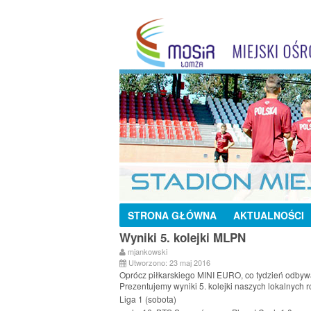
STRONA GŁÓWNA
AKTUALNOŚCI
Wyniki 5. kolejki MLPN
mjankowski
Utworzono: 23 maj 2016
Oprócz piłkarskiego MINI EURO, co tydzień odbywa
Prezentujemy wyniki 5. kolejki naszych lokalnych 
Liga 1 (sobota)