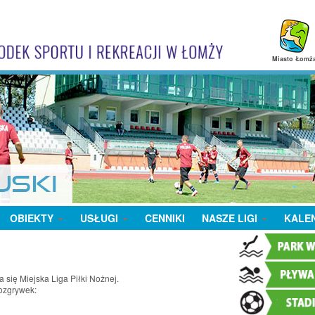
Miasto Łomż
OBIEKTY
USŁUGI
CENNIKI
NASZE LIGI
KALE
 się Miejska Liga Piłki Nożnej.
rozgrywek: