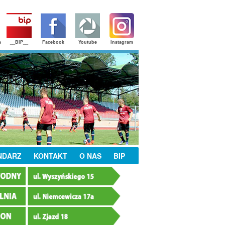
a
__BIP__
Facebook
Youtube
Instagram
NDARZ
KONTAKT
O NAS
BIP