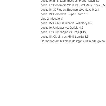
godz. 16: BTS Szymańscy vs. Planet Cash 1:0
godz. 17: Deseniors Wołki vs. Grot Mały Płock 5:5
godz. 18: 30Plus vs. Budownictwo Szydlik 2:11
godz. 19: Demed vs. Super Team 1:1
Liga 2 (niedziela)
godz. 15: OSM Piątnica vs. Wiźniacy 0:5
godz. 16: Uniglass vs. Goście 4:2
godz. 17: Orły Zbójna vs. Trójkąt 4:2
godz. 18: Okleina vs. GKS Łomża 8:3
Harmonogram 6. kolejki dostępny już niedługo na 