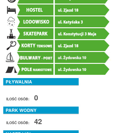
PŁYWALNIA
0
ILOŚĆ OSÓB:
PARK WODNY
42
ILOŚĆ OSÓB: