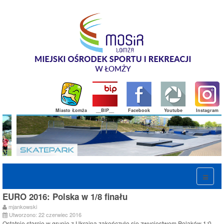
Miasto Łomża
__BIP__
Facebook
Youtube
Instagram
EURO 2016: Polska w 1/8 finału
mjankowski
Utworzono: 22 czerwiec 2016
Ostatnie starcie w grupie z Ukrainą zakończyło się zwycięstwem Polaków 1:0.