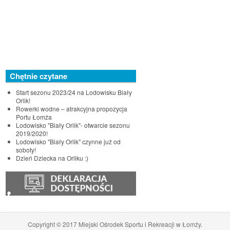
Chętnie czytane
Start sezonu 2023/24 na Lodowisku Biały
Orlik!
Rowerki wodne – atrakcyjna propozycja
Portu Łomża
Lodowisko "Biały Orlik"- otwarcie sezonu
2019/2020!
Lodowisko "Biały Orlik" czynne już od
soboty!
Dzień Dziecka na Orliku :)
♿
Copyright © 2017 Miejski Ośrodek Sportu i Rekreacji w Łomży.