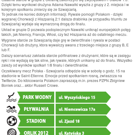
Dzięki temu wynikowi drużyna Adama Nawałki wyszła z grupy z 2. miejsca i w
kolejnym spotkaniu zmierzy się ze Szwajcarią.
To jednak nie koniec dobrych informacji. Rywale pomogli Polakom - dzięki
wygranej Chorwacji z Hiszpanią 2:1 dalsza drabinka (w przypadku triumfu ze
Szwajcarią) wydaje się wymarzoną drogą do finału.
Układ w grupie D pozwala podopiecznym Nawałki uniknąć europejskich potęg
takich, jak Niemcy, Francja, Włosi, czy też Hiszpania aż do ostatniego meczu.
Wygrane starcie ze Szwajcarią daje grę w ćwierćfinale i rywala w postaci
Chorwacji lub drużyny, ktora wywalczy awans z trzeciego miejsca z grupy B, E
lub F.
Dalszy scenariusz zakłada starcie półfinałowe z drużynami, które są w zasięgu
ręki i nie wydają się tak silne, jak rywale, których unikamy aż do finału. Wszystko
zależy od wyników spotkań 1/8 finału i ćwierćfinałów.
Oczekiwany mecz Polska - Szwajcaria odbędzie się w sobotę o godz. 15 na
stadionie w Saint-Etienne. Emocje przed spotkaniem rosną, zwłaszcza na
Twitterze. Do kibicowania Polakom zapraszają m.in. prezes PZPN Zbigniew
Boniek oraz... aktor Russell Crowe.